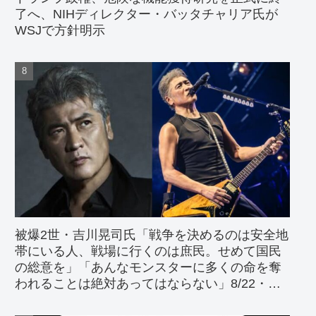
了へ、NIHディレクター・バッタチャリア氏が
WSJで方針明示
被爆2世・吉川晃司氏「戦争を決めるのは安全地
帯にいる人、戦場に行くのは庶民。せめて国民
の総意を」「あんなモンスターに多くの命を奪
われることは絶対あってはならない」8/22・
8/23、広島公演