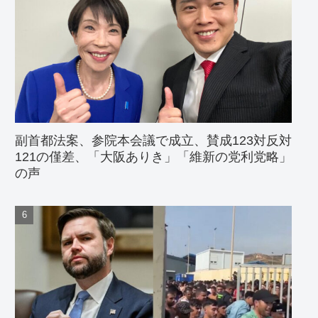
副首都法案、参院本会議で成立、賛成123対反対
121の僅差、「大阪ありき」「維新の党利党略」
の声