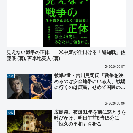
見えない戦争の正体――米中露が仕掛ける「認知戦」佐
藤優 (著), 苫米地英人 (著)
2026.08.07
被爆2世・吉川晃司氏「戦争を決
社会
めるのは安全地帯にいる人、戦場
に行くのは庶民。せめて国民の総
意を」「あんなモンスターに多く
の命を奪われることは絶対あって
2026.08.06
はならない」8/22・8/23、広島公
演
広島県、被爆81年を前に黙とうを
社会
呼びかけ、明日午前8時15分に
「恒久の平和」を祈る