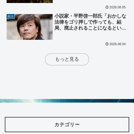
2026.08.05
小説家・平野啓一郎氏「おかしな
政治
法律をゴリ押しで作っても、結
局、廃止されることになるという
前例によって、立法府を正常化す
べき」憲法研究者約200人が「国
2026.08.04
旗損壊罪は違憲」と速やかな廃止
を求める声明
もっと見る
カテゴリー