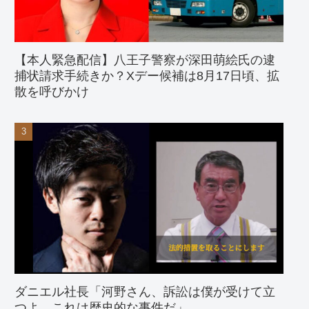
【本人緊急配信】八王子警察が深田萌絵氏の逮
捕状請求手続きか？Xデー候補は8月17日頃、拡
散を呼びかけ
ダニエル社長「河野さん、訴訟は僕が受けて立
つよ。これは歴史的な事件だ」