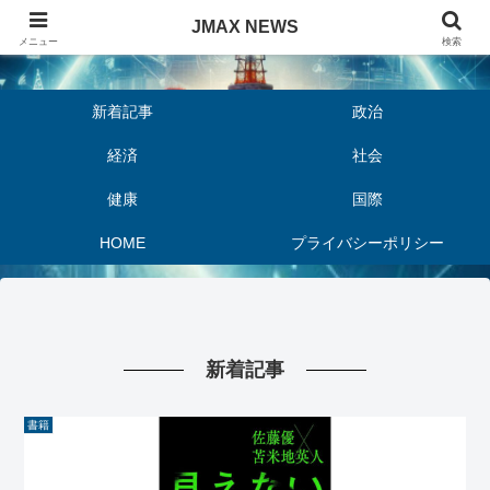
JMAX NEWS
JMAX NEWS
メニュー
検索
新着記事
政治
経済
社会
健康
国際
HOME
プライバシーポリシー
新着記事
書籍